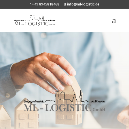
+49 8945818468
info@ml-logistic.de