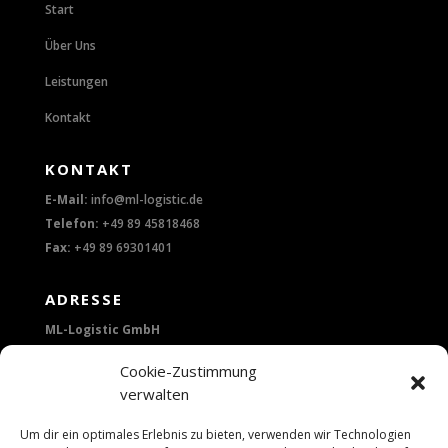
Start
Über Uns
Leistungen
Kontakt
KONTAKT
E-Mail:
info@ml-logistic.de
Telefon:
+49 89 45818468
Fax:
+49 89 69301401
ADRESSE
ML-Logistic GmbH
Lerchenstraße 14
Cookie-Zustimmung
verwalten
80995 München
Um dir ein optimales Erlebnis zu bieten, verwenden wir Technologien