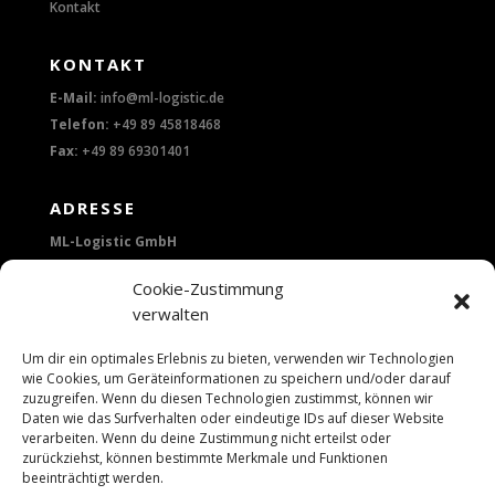
Kontakt
KONTAKT
E-Mail:
info@ml-logistic.de
Telefon:
+49 89 45818468
Fax:
+49 89 69301401
ADRESSE
ML-Logistic GmbH
Lerchenstraße 14
Cookie-Zustimmung
verwalten
80995 München
Um dir ein optimales Erlebnis zu bieten, verwenden wir Technologien
wie Cookies, um Geräteinformationen zu speichern und/oder darauf
zuzugreifen. Wenn du diesen Technologien zustimmst, können wir
Daten wie das Surfverhalten oder eindeutige IDs auf dieser Website
verarbeiten. Wenn du deine Zustimmung nicht erteilst oder
zurückziehst, können bestimmte Merkmale und Funktionen
beeinträchtigt werden.