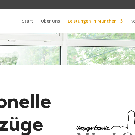
Start
Über Uns
Leistungen in München
K
onelle
züge