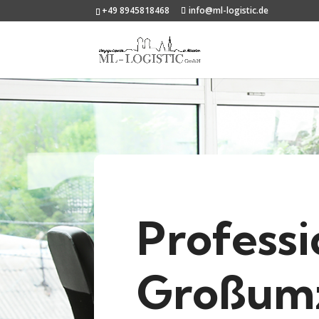
+49 8945818468
info@ml-logistic.de
Professi
Großum