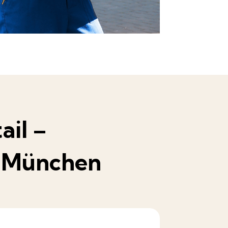
ail –
n
München