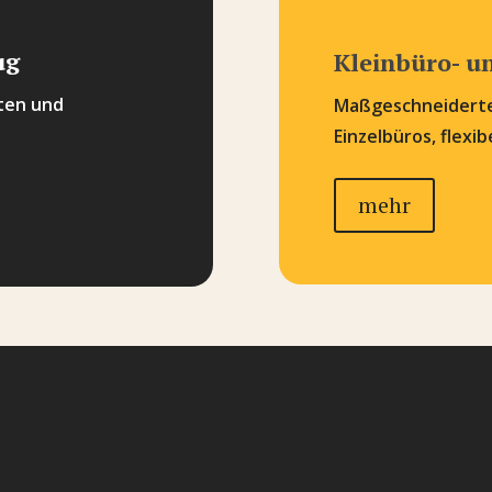
ug
Kleinbüro- u
rten und
Maßgeschneiderte
Einzelbüros, flexib
mehr