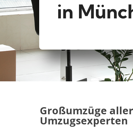
in Münc
Großumzüge aller
Umzugsexperten