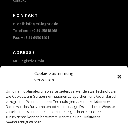
Kontakt
KONTAKT
E-Mail:
info@ml-logistic.de
Telefon:
+49 89 45818468
Fax:
+49 89 69301401
ADRESSE
ML-Logistic GmbH
Lerchenstraße 14
Cookie-Zustimmung
verwalten
80995 München
Um dir ein optimales Erlebnis zu bieten, verwenden wir Technologien
wie Cookies, um Geräteinformationen zu speichern und/oder darauf
zuzugreifen. Wenn du diesen Technologien zustimmst, können wir
Daten wie das Surfverhalten oder eindeutige IDs auf dieser Website
verarbeiten. Wenn du deine Zustimmung nicht erteilst oder
zurückziehst, können bestimmte Merkmale und Funktionen
beeinträchtigt werden.